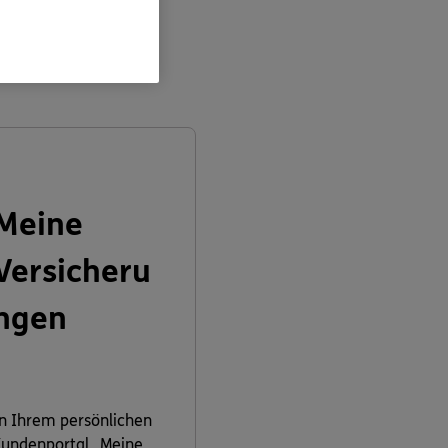
en:
Meine
Versicheru
ngen
n Ihrem persönlichen
undenportal „Meine