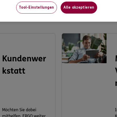
Tool-Einstellungen
Alle akzeptieren
s könnte Sie auch interessier
Kundenwer
kstatt
Möchten Sie dabei
I
mithelfen, ERGO weiter
K