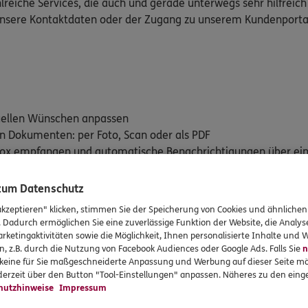
lreiche Services, die auch und gerade unterwegs sehr hilfreich
 unsere Kontaktdaten oder der Zugang zu unserem Kundenporta
duellen Wünschen anpassen
on Dokumenten: per Foto, Scan oder als PDF
stbox empfangen und automatische Benachrichtigungen über ei
en versicherten Leistungen im Blick behalten mit "Mein Vertra
 zum Datenschutz
rte: E-Rezept und Elektronische Patientenakte (ePA)
akzeptieren" klicken, stimmen Sie der Speicherung von Cookies und ähnlichen
. Dadurch ermöglichen Sie eine zuverlässige Funktion der Website, die Analy
rketingaktivitäten sowie die Möglichkeit, Ihnen personalisierte Inhalte und
n, z.B. durch die Nutzung von Facebook Audiences oder Google Ads. Falls Sie
n
dem iTunes App Store (iOS) oder Google Play Store (Android) her
r keine für Sie maßgeschneiderte Anpassung und Werbung auf dieser Seite mö
erzeit über den Button "Tool-Einstellungen" anpassen. Näheres zu den einge
hutzhinweise
Impressum
für iOS downloaden