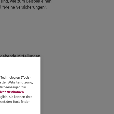
 sind, wie zum Beispiel einen
l "Meine Versicherungen".
ngehende Mitteilungen
g"
 Technologien (Tools)
se der Websitenutzung,
 Werbeanzeigen zur
icht zustimmen
unter!
glich. Sie können Ihre
setzten Tools finden