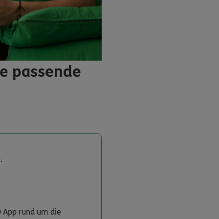
ie passende
.
O App rund um die