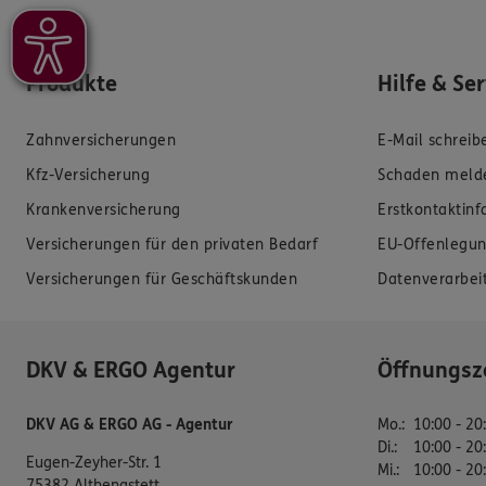
Produkte
Hilfe & Se
Zahnversicherungen
E-Mail schreib
Kfz-Versicherung
Schaden meld
Krankenversicherung
Erstkontaktin
Versicherungen für den privaten Bedarf
EU-Offenlegun
Versicherungen für Geschäftskunden
Datenverarbei
DKV & ERGO Agentur
Öffnungsz
DKV AG & ERGO AG - Agentur
Mo.
:
10:00 - 20
Di.
:
10:00 - 20
Eugen-Zeyher-Str. 1
Mi.
:
10:00 - 20
75382 Althengstett