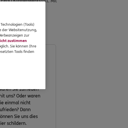
ie ERGO Kundenwerkstatt. Mit
 Technologien (Tools)
se der Websitenutzung,
 Werbeanzeigen zur
icht zustimmen
glich. Sie können Ihre
setzten Tools finden
Lob und Beschwerden
aren Sie zufrieden
it uns? Oder waren
ie einmal nicht
ufrieden? Dann
önnen Sie uns dies
ier schildern.