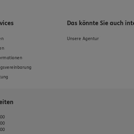
rvices
Das könnte Sie auch int
en
Unsere Agentur
en
formationen
gsvereinbarung
tung
eiten
:00
:00
:00