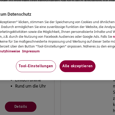
sser zu machen und registrieren Sie sich jetzt kostenlos für d
Pad Air gewinnen.
 zum Datenschutz
akzeptieren" klicken, stimmen Sie der Speicherung von Cookies und ähnlichen
. Dadurch ermöglichen Sie eine zuverlässige Funktion der Website, die Analy
rketingaktivitäten sowie die Möglichkeit, Ihnen personalisierte Inhalte und
n, z.B. durch die Nutzung von Facebook Audiences oder Google Ads. Falls Sie
n
r keine für Sie maßgeschneiderte Anpassung und Werbung auf dieser Seite mö
erzeit über den Button "Tool-Einstellungen" anpassen. Näheres zu den einge
hutzhinweise
Impressum
Schaden melden
Tool-Einstellungen
Alle akzeptieren
Einfach online
W
Rund um die Uhr
m
S
z
k
Details
h