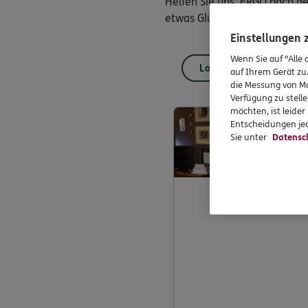
Helfen Sie uns, ERGO noch be
etwas Glück können Sie ein I
Einstellungen
Wenn Sie auf "Alle 
Login
auf Ihrem Gerät zu
die Messung von Ma
Verfügung zu stelle
möchten, ist leide
Entscheidungen jed
Sie unter
Datensc