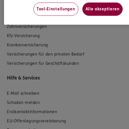
Tool-Einstellungen
Alle akzeptieren
Produkte
Zahnversicherungen
Kfz-Versicherung
Krankenversicherung
Versicherungen für den privaten Bedarf
Versicherungen für Geschäftskunden
Hilfe & Services
E-Mail schreiben
Schaden melden
Erstkontaktinformationen
EU-Offenlegungsvereinbarung